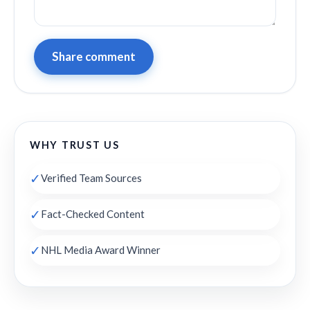
Share comment
WHY TRUST US
✓
Verified Team Sources
✓
Fact-Checked Content
✓
NHL Media Award Winner