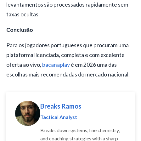
levantamentos são processados rapidamente sem
taxas ocultas.
Conclusão
Para os jogadores portugueses que procuram uma
plataforma licenciada, completa e com excelente
oferta ao vivo,
bacanaplay
é em 2026 uma das
escolhas mais recomendadas do mercado nacional.
Breaks Ramos
Tactical Analyst
Breaks down systems, line chemistry,
and coaching strategies with a sharp