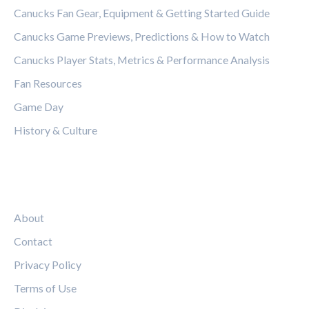
Canucks Fan Gear, Equipment & Getting Started Guide
Canucks Game Previews, Predictions & How to Watch
Canucks Player Stats, Metrics & Performance Analysis
Fan Resources
Game Day
History & Culture
LEGAL
About
Contact
Privacy Policy
Terms of Use